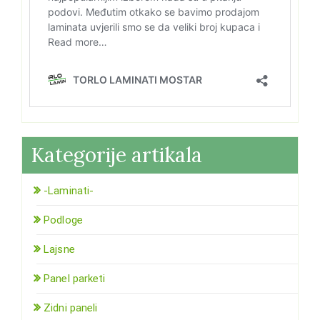
Kategorije artikala
-Laminati-
Podloge
Lajsne
Panel parketi
Zidni paneli