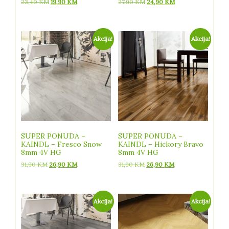
Izvorna
Trenutna
Izvorna
Trenutna
23,40
KM
19,90
KM
27,90
KM
24,90
KM
cijena
cijena
cijena
cijena
bila
je:
bila
je:
je:
19,90 KM.
je:
24,90 KM.
23,40 KM.
27,90 KM.
Akcija!
Akcija!
SUPER PONUDA –
SUPER PONUDA –
KAINDL – Fresco Snow
KAINDL – Hickory Bravo
8mm 4V HG
8mm 4V HG
Izvorna
Trenutna
Izvorna
Trenutna
31,90
KM
26,90
KM
31,90
KM
26,90
KM
cijena
cijena
cijena
cijena
bila
je:
bila
je:
je:
26,90 KM.
je:
26,90 KM.
31,90 KM.
31,90 KM.
Akcija!
Akcija!