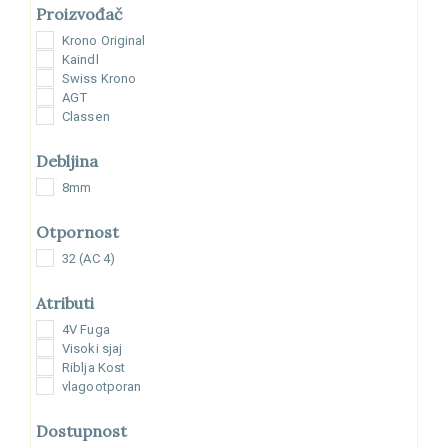
Proizvođač
Krono Original
Kaindl
Swiss Krono
AGT
Classen
Debljina
8mm
Otpornost
32 (AC 4)
Atributi
4V Fuga
Visoki sjaj
Riblja Kost
vlagootporan
Dostupnost