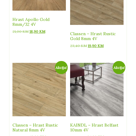
Hrast Apollo Gold
8mm/32 4V
Izvorna
Trenutna
21,00
KM
18,90
KM
Classen – Hrast Rustic
cijena
cijena
Gold 8mm 4V
bila
je:
Izvorna
Trenutna
23,40
KM
19,90
KM
je:
18,90 KM.
cijena
cijena
21,00 KM.
bila
je:
je:
19,90 KM.
23,40 KM.
Akcija!
Akcija!
Classen – Hrast Rustic
KAINDL – Hrast Belfast
Natural 8mm 4V
10mm 4V