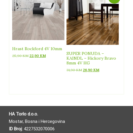
Hrast Rockford 4V 10mm
SUPER PONUDA –
Izvorna
Trenutna
25,90
KM
22,90
KM
KAINDL – Hickory Bravo
cijena
cijena
8mm 4V HG
bila
je:
Izvorna
Trenutna
31,90
KM
26,90
KM
je:
22,90 KM.
cijena
cijena
25,90 KM.
bila
je:
je:
26,90 KM.
31,90 KM.
HA Torlo d.o.o.
Mostar, Bosna i Hercegovina
ID Broj:
4227532070006