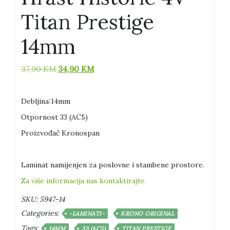
Titan Prestige
14mm
Izvorna
Trenutna
37,90
KM
34,90
KM
cijena
cijena
bila
je:
Debljina:14mm
je:
34,90 KM.
37,90 KM.
Otpornost 33 (AC5)
Proizvođač Kronospan
Laminat namijenjen za poslovne i stambene prostore.
Za više informacija nas kontaktirajte
SKU:
5947-14
Categories:
-LAMINATI-
KRONO ORIGINAL
Tags:
14MM
33 (AC5)
TITAN PRESTIGE