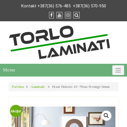
Skip
Kontakt
+387(36) 576-485
+387(36) 570-950
to
content
Menu
Početna
-Laminati-
Hrast Historic 4V -Titan Prestige 14mm
Akcija!