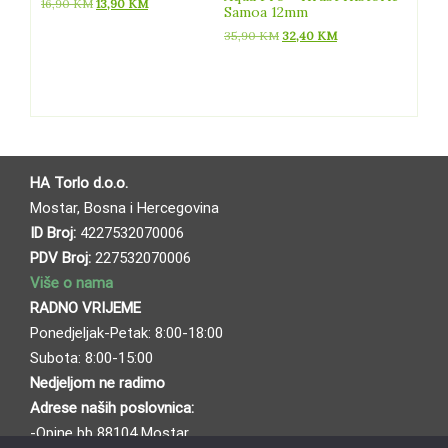
Izvorna
Trenutna
16,90
KM
13,90
KM
Samoa 12mm
cijena
cijena
Izvorna
Trenutna
35,90
KM
32,40
KM
bila
je:
cijena
cijena
je:
13,90 KM.
bila
je:
16,90 KM.
je:
32,40 KM.
35,90 KM.
HA Torlo d.o.o.
Mostar, Bosna i Hercegovina
ID Broj:
4227532070006
PDV Broj:
227532070006
Više o nama
RADNO VRIJEME
Ponedjeljak-Petak: 8:00-18:00
Subota: 8:00-15:00
Nedjeljom ne radimo
Adrese naših poslovnica:
-Opine bb 88104 Mostar