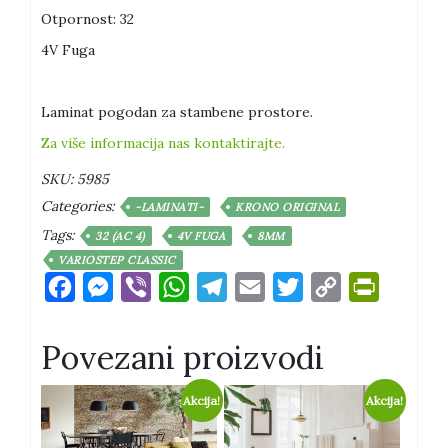
20,90 KM.
Otpornost: 32
4V Fuga
Laminat pogodan za stambene prostore.
Za više informacija nas kontaktirajte.
SKU:
5985
Categories:
-LAMINATI-
KRONO ORIGINAL
Tags:
32 (AC 4)
4V FUGA
8MM
VARIOSTEP CLASSIC
Facebook
Messenger
Viber
WhatsApp
Telegram
Email
Twitter
Copy
PrintFri
Link
Povezani proizvodi
Akcija!
Akcija!