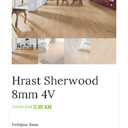
Hrast Sherwood
8mm 4V
Izvorna
Trenutna
20,90
KM
17,90
KM
cijena
cijena
bila
je:
Debljina: 8mm
je:
17,90 KM.