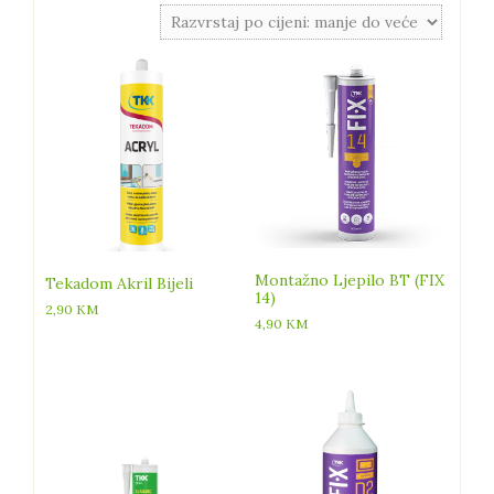
cijeni:
od
niske
do
visoke
Montažno Ljepilo BT (FIX
Tekadom Akril Bijeli
14)
2,90
KM
4,90
KM