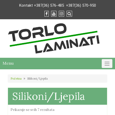
Skip
Kontakt
+387(36) 576-485
+387(36) 570-950
to
content
Menu
Početna
Silikoni/Ljepila
Silikoni/Ljepila
Poredano
Prikazuje se svih 7 rezultata
po