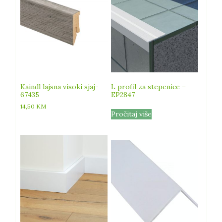
Kaindl lajsna visoki sjaj-
L profil za stepenice –
67435
EP2847
14,50
KM
Pročitaj više