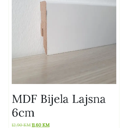
MDF Bijela Lajsna
6cm
Izvorna
Trenutna
12,90
KM
11,60
KM