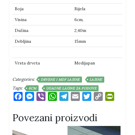
cijena
cijena
Boja
Bijela
bila
je:
je:
11,60 KM.
Visina
6cm,
12,90 KM.
Dužina
2,40m
Debljina
15mm
Vrsta drveta
Medijapan
Categories:
DRVENE I MDF LAJSNE
LAJSNE
Tags:
6CM
UGAONE LAJSNE ZA PODOVE
Facebook
Messenger
Viber
WhatsApp
Telegram
Email
Twitter
Copy
PrintFri
Link
Povezani proizvodi