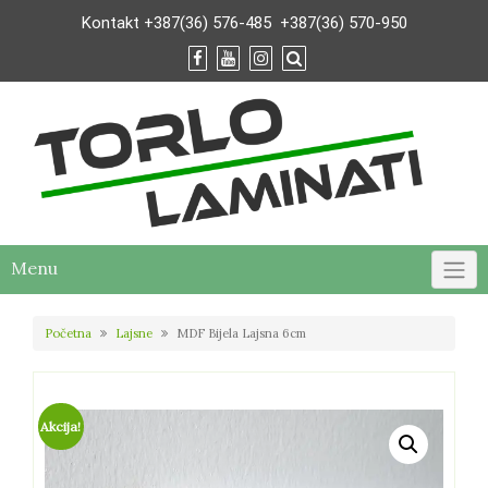
Skip
Kontakt
+387(36) 576-485
+387(36) 570-950
to
content
Menu
Početna
Lajsne
MDF Bijela Lajsna 6cm
Akcija!