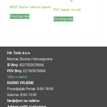
MDF Bijela Cubical Lajsna
PVC lajsne za zid
Pročitaj više
Pročitaj više
HA Torlo d.o.o.
Mostar, Bosna i Hercegovina
ID Broj:
4227532070006
PDV Broj:
227532070006
Više o nama
RADNO VRIJEME
Ponedjeljak-Petak: 8:00-18:00
Subota: 8:00-15:00
Nedjeljom ne radimo
Adrese naših poslovnica: