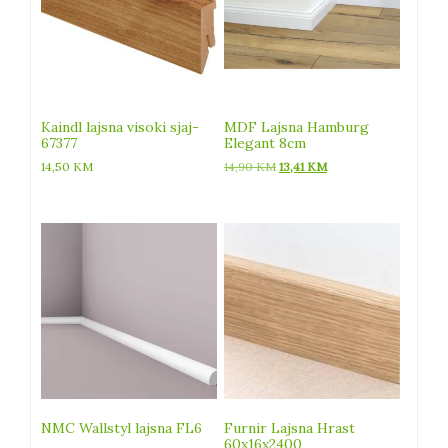
Kaindl lajsna visoki sjaj-
MDF Lajsna Hamburg
67377
Elegant 8cm
Izvorna
Trenutna
14,50
KM
14,90
KM
13,41
KM
cijena
cijena
bila
je:
je:
13,41 KM.
14,90 KM.
NMC Wallstyl lajsna FL6
Furnir Lajsna Hrast
60x16x2400