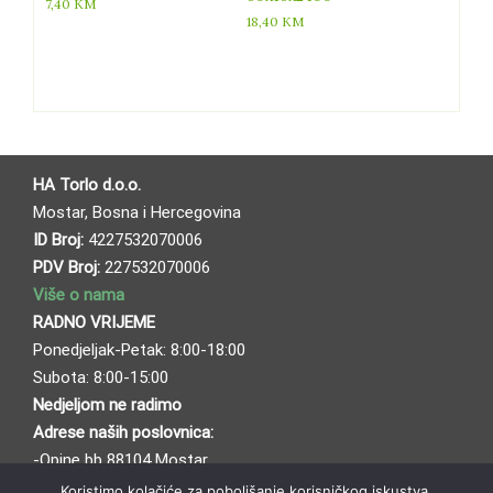
7,40
KM
18,40
KM
HA Torlo d.o.o.
Mostar, Bosna i Hercegovina
ID Broj:
4227532070006
PDV Broj:
227532070006
Više o nama
RADNO VRIJEME
Ponedjeljak-Petak: 8:00-18:00
Subota: 8:00-15:00
Nedjeljom ne radimo
Adrese naših poslovnica:
-Opine bb 88104 Mostar
-Bafo naselje bb 88104 Mostar
Koristimo kolačiće za poboljšanje korisničkog iskustva.