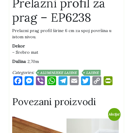
Prelazni profil za
prag – EP6238
Prelazni prag profil širine 6 cm za spoj površina u
istom nivou.
Dekor
– Srebro mat
Dužina
: 2,70m
Categories:
ALUMINIJSKE LAJSNE
LAJSNE
Facebook
Messenger
Viber
WhatsApp
Telegram
Email
Twitter
Copy
PrintFri
Link
Povezani proizvodi
Akcija!