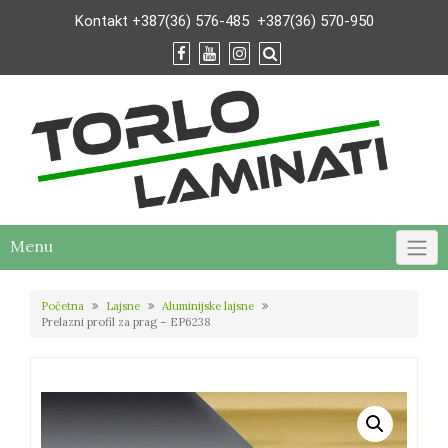
Skip
Kontakt
+387(36) 576-485
+387(36) 570-950
to
content
Menu
Početna
Lajsne
Aluminijske lajsne
Prelazni profil za prag – EP6238