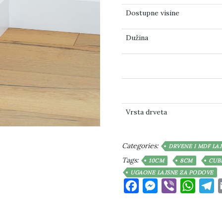
Dostupne visine
Dužina
Vrsta drveta
Categories:
DRVENE I MDF LA
Tags:
10CM
8CM
CUB
UGAONE LAJSNE ZA PODOVE
Facebook
Messenger
Viber
Whats
T