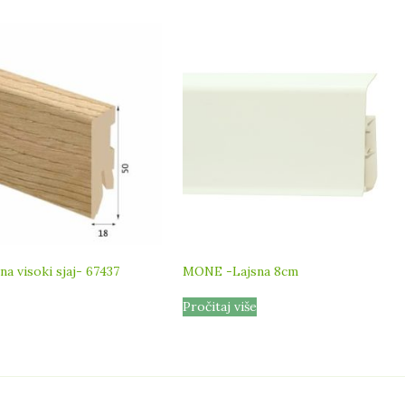
sna visoki sjaj- 67437
MONE -Lajsna 8cm
Pročitaj više