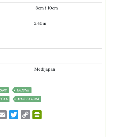
8cm i 10cm
2,40m
Medijapan
JSNE
LAJSNE
ICAL
MDF LAJSNA
App
elegram
Email
Twitter
Copy
PrintFriendly
Link