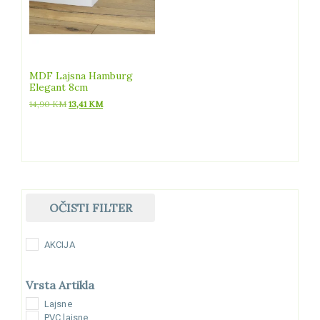
MDF Lajsna Hamburg
Elegant 8cm
Izvorna
Trenutna
14,90
KM
13,41
KM
cijena
cijena
bila
je:
je:
13,41 KM.
14,90 KM.
OČISTI FILTER
AKCIJA
Vrsta Artikla
Lajsne
PVC lajsne