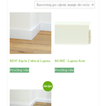
cijeni:
od
niske
do
visoke
MDF Bijela Cubical Lajsna
MONE -Lajsna 8cm
Pročitaj više
Pročitaj više
Akcija!