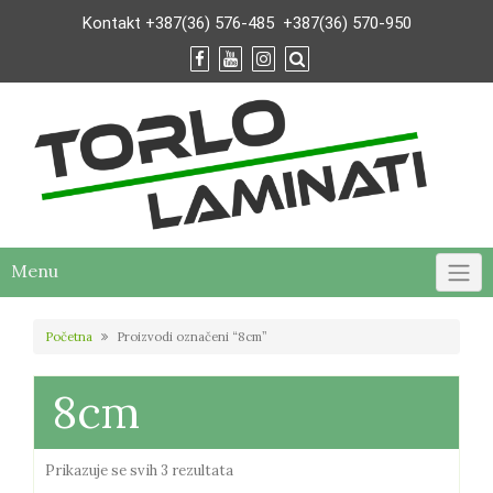
Skip
Kontakt
+387(36) 576-485
+387(36) 570-950
to
content
Menu
Početna
Proizvodi označeni “8cm”
8cm
Poredano
Prikazuje se svih 3 rezultata
po