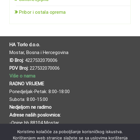
Pribor i ostala oprema
HA Torlo d.o.o.
Mostar, Bosna i Hercegovina
ID Broj:
4227532070006
PDV Broj:
227532070006
Više o nama
RADNO VRIJEME
Ponedjeljak-Petak: 8:00-18:00
Subota: 8:00-15:00
Nedjeljom ne radimo
Adrese naših poslovnica:
-Opine bb 88104 Mostar
-Bafo naselje bb 88104 Mostar
Koristimo kolačiće za poboljšanje korisničkog iskustva.
Korištenjem web stranice slažete se sa uslovima korištenja
Načini plaćanja