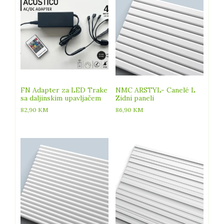
FN Adapter za LED Trake
NMC ARSTYL- Canelé L
sa daljinskim upavljačem
Zidni paneli
82,90
KM
86,90
KM