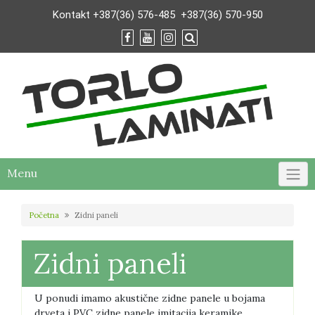
Skip
Kontakt
+387(36) 576-485
+387(36) 570-950
to
content
Menu
Početna
Zidni paneli
Zidni paneli
U ponudi imamo akustične zidne panele u bojama
drveta i PVC zidne panele imitacija keramike.