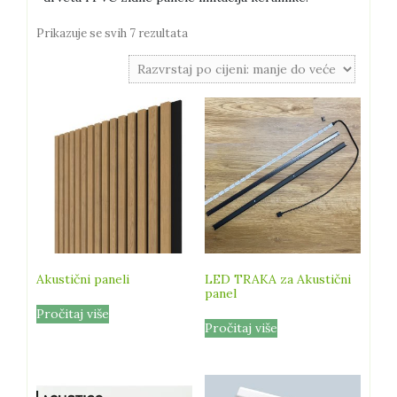
Poredano
Prikazuje se svih 7 rezultata
po
cijeni:
od
niske
do
visoke
Akustični paneli
LED TRAKA za Akustični
panel
Pročitaj više
Pročitaj više