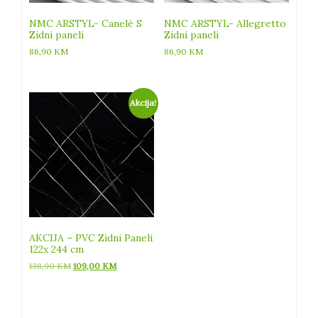
NMC ARSTYL- Canelé S
NMC ARSTYL- Allegretto
Zidni paneli
Zidni paneli
86,90
KM
86,90
KM
Akcija!
AKCIJA – PVC Zidni Paneli
122x 244 cm
Izvorna
Trenutna
138,90
KM
109,00
KM
cijena
cijena
bila
je:
je:
109,00 KM.
138,90 KM.