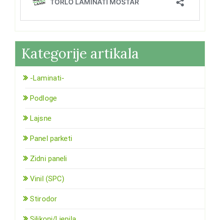
Kategorije artikala
-Laminati-
Podloge
Lajsne
Panel parketi
Zidni paneli
Vinil (SPC)
Stirodor
Silikoni/Ljepila