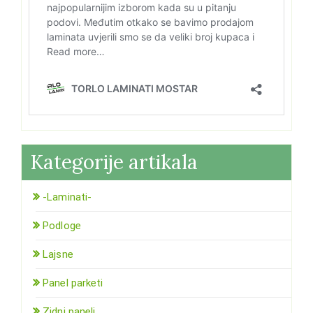
Kategorije artikala
-Laminati-
Podloge
Lajsne
Panel parketi
Zidni paneli