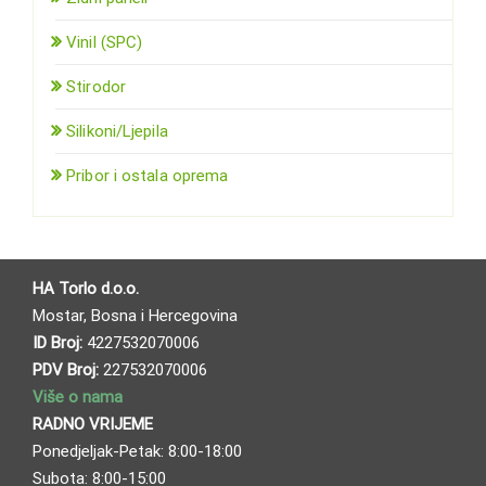
Vinil (SPC)
Stirodor
Silikoni/Ljepila
Pribor i ostala oprema
HA Torlo d.o.o.
Mostar, Bosna i Hercegovina
ID Broj:
4227532070006
PDV Broj:
227532070006
Više o nama
RADNO VRIJEME
Ponedjeljak-Petak: 8:00-18:00
Subota: 8:00-15:00