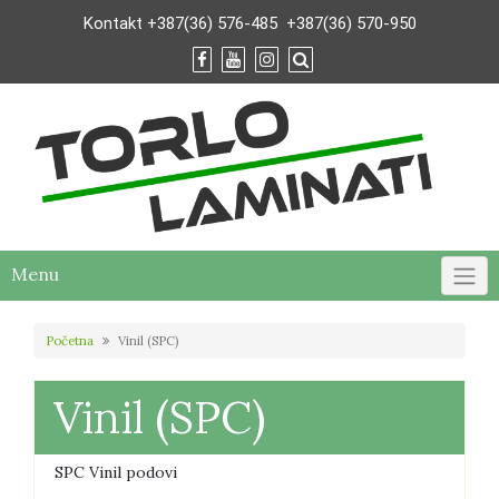
Skip
Kontakt
+387(36) 576-485
+387(36) 570-950
to
content
Menu
Početna
Vinil (SPC)
Vinil (SPC)
SPC Vinil podovi