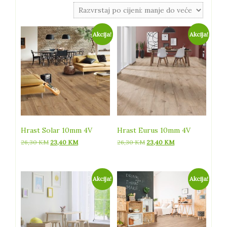
cijeni:
od
niske
Akcija!
Akcija!
do
visoke
Hrast Solar 10mm 4V
Hrast Eurus 10mm 4V
Izvorna
Trenutna
Izvorna
Trenutna
26,30
KM
23,40
KM
26,30
KM
23,40
KM
cijena
cijena
cijena
cijena
bila
je:
bila
je:
je:
23,40 KM.
je:
23,40 KM.
26,30 KM.
26,30 KM.
Akcija!
Akcija!