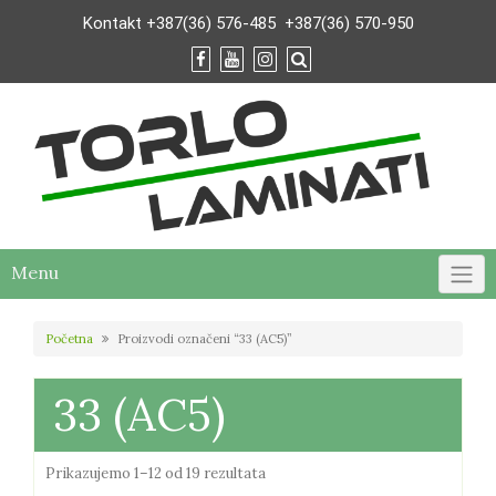
Skip
Kontakt
+387(36) 576-485
+387(36) 570-950
to
content
Menu
Početna
Proizvodi označeni “33 (AC5)”
33 (AC5)
Poredano
Prikazujemo 1–12 od 19 rezultata
po