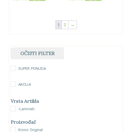
cijena
cijena
cijena
cijena
bila
je:
bila
je:
je:
28,90 KM.
je:
28,90 KM.
33,50 KM.
33,50 KM.
1
2
→
OČISTI FILTER
SUPER PONUDA
AKCIJA
Vrsta Artikla
-Laminati-
Proizvođač
Krono Original