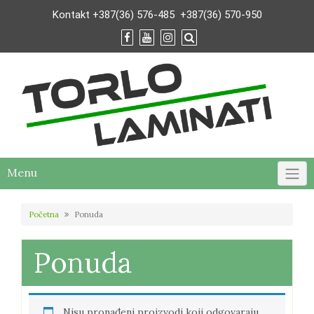
Skip
Kontakt
+387(36) 576-485
+387(36) 570-950
to
content
Menu
Početna
Ponuda
Ponuda
Nisu pronađeni proizvodi koji odgovaraju