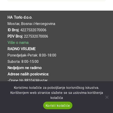
HA Torlo d.o.o.
Mostar, Bosna i Hercegovina
ID Broj:
4227532070006
PDV Broj:
227532070006
Više o nama
RADNO VRIJEME
Ponedjeljak-Petak: 8:00-18:00
Subota: 8:00-15:00
Nedjeljom ne radimo
Adrese naših poslovnica:
-Opine bb 88104 Mostar
-Bafo naselje bb 88104 Mostar
Koristimo kolačiće za poboljšanje korisničkog iskustva.
Korištenjem web stranice slažete se sa uslovima korištenja
Načini plaćanja
kolačića
Pravila i uslovi dostave
Koristi kolačiće
WordPress
Di Business
Theme