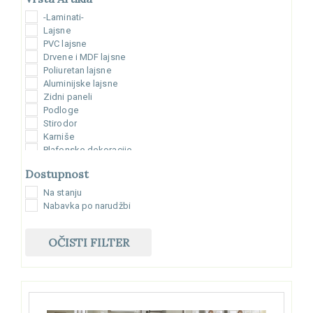
-Laminati-
Lajsne
PVC lajsne
Drvene i MDF lajsne
Poliuretan lajsne
Aluminijske lajsne
Zidni paneli
Podloge
Stirodor
Karniše
Plafonske dekoracije
Silikoni/Ljepila
Dostupnost
Pribor i ostala oprema
Na stanju
Nabavka po narudžbi
OČISTI FILTER